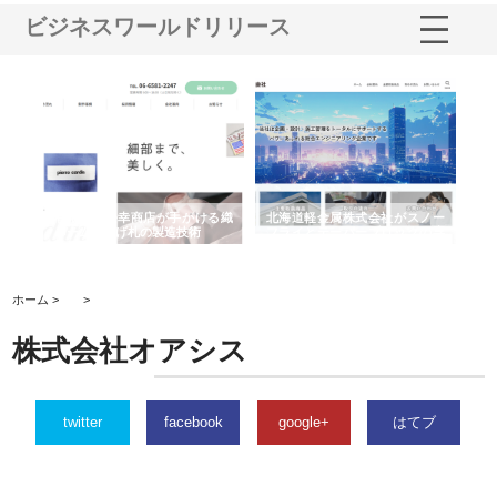
ビジネスワールドリリース
多摩
有限会社松幸商店が手がける織
北海道軽金属株式会社がスノー
株
工事
ネームと下げ札の製造技術
フライとテーパーブロックの専
る
用ページを新設
ス
ホーム >
>
株式会社オアシス
twitter
facebook
google+
はてブ