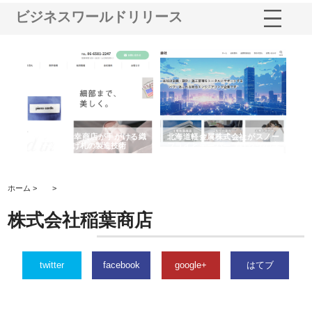
ビジネスワールドリリース
多摩
有限会社松幸商店が手がける織
北海道軽金属株式会社がスノー
株
工事
ネームと下げ札の製造技術
フライとテーパーブロックの専
る
用ページを新設
ス
ホーム >
>
株式会社稲葉商店
twitter
facebook
google+
はてブ