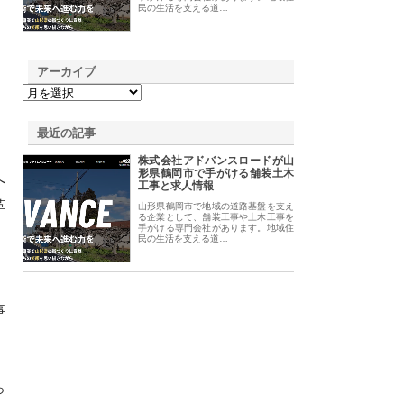
民の生活を支える道…
アーカイブ
最近の記事
株式会社アドバンスロードが山
形県鶴岡市で手がける舗装土木
へ
工事と求人情報
革
山形県鶴岡市で地域の道路基盤を支え
る企業として、舗装工事や土木工事を
手がける専門会社があります。地域住
民の生活を支える道…
事
っ