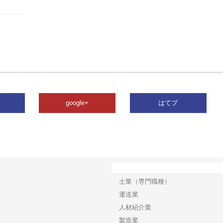
google+
はてブ
カテゴリー
士業（専門職種）
運送業
人材紹介業
製造業