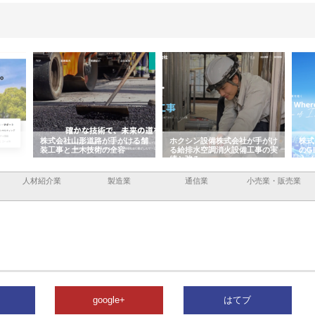
容と強
株式会社山形道路が手がける舗
ホクシン設備株式会社が手がけ
株式
装工事と土木技術の全容
る給排水空調消火設備工事の実
のG
績と強み
入メ
人材紹介業
製造業
通信業
小売業・販売業
google+
はてブ