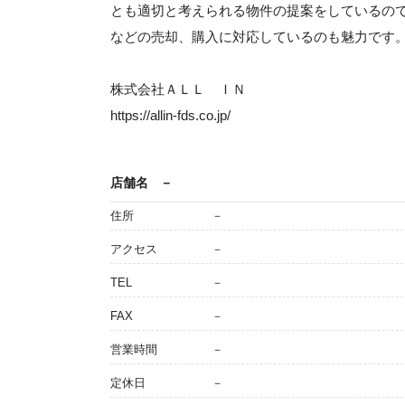
とも適切と考えられる物件の提案をしているの
などの売却、購入に対応しているのも魅力です
株式会社ＡＬＬ ＩＮ
https://allin-fds.co.jp/
店舗名
－
住所
－
アクセス
－
TEL
－
FAX
－
営業時間
－
定休日
－