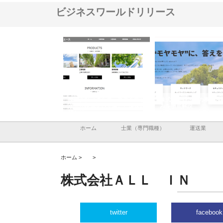
ビジネスワールドリリース
ナツハラが建設と鋲螺
株式会社メタルエースの企業サ
株式会社ＣＳＡの事業内
暮らしを支える理由
イトが提供する充実した情報内
みを徹底解説
容とは
ホーム
士業（専門職種）
運送業
ホーム >
>
株式会社ＡＬＬ ＩＮ
twitter
facebook