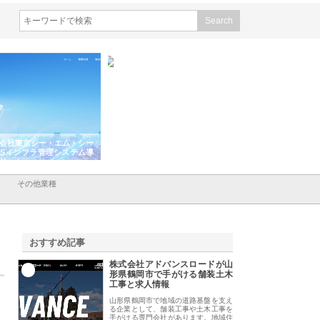
会社東京シー・エム・シー
株式会社アクアスペースが水中
株式会社地盤調査事
ISインフラ管理システム導
から陸上まで一貫施工できる理
れ続ける理由と建設
リット
由
強み
その他業種
おすすめ記事
株式会社アドバンスロードが山
1
形県鶴岡市で手がける舗装土木
工事と求人情報
山形県鶴岡市で地域の道路基盤を支え
る企業として、舗装工事や土木工事を
手がける専門会社があります。地域住