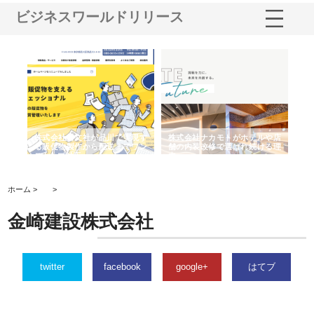
ビジネスワールドリリース
ノー
株式会社耕文社が品川で実現す
株式会社ナカモトがホテルや店
株
の専
る販促物製作から配送までワン
舗の内装改修で選ばれ続ける理
れ
ストップ対応
由
強
ホーム >
>
金崎建設株式会社
twitter
facebook
google+
はてブ