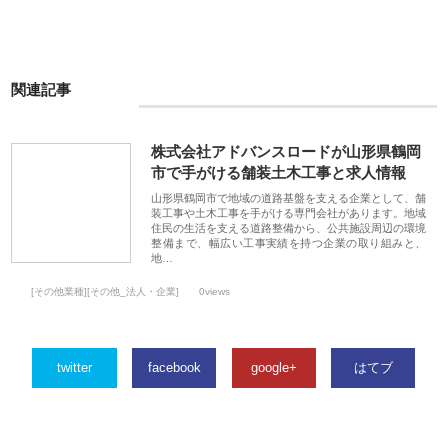
関連記事
株式会社アドバンスロードが山形県鶴岡
市で手がける舗装土木工事と求人情報
山形県鶴岡市で地域の道路基盤を支える企業として、舗
装工事や土木工事を手がける専門会社があります。地域
住民の生活を支える道路整備から、公共施設周辺の環境
整備まで、幅広い工事実績を持つ企業の取り組みと、
地…
[その他業種][その他_法人・企業]
0views
twitter
facebook
google+
はてブ