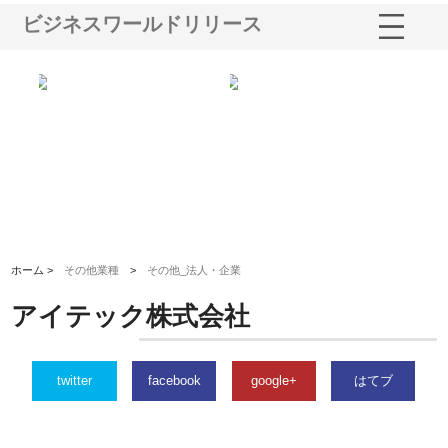
ビジネスワールドリリース
る舗
ホクシン設備株式会社が手がけ
株式会社東京シー・エム・シー
株
る給排水空調消火設備工事の実
のGISインフラ管理システム導
か
績と強み
入メリット
由
ホーム >
その他業種
>
その他_法人・企業
アイテック株式会社
twitter
facebook
google+
はてブ