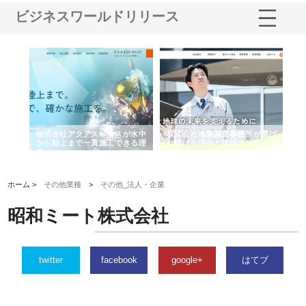
ビジネスワールドリリース
シー
株式会社アクアスペースが水中
株式会社地盤調査事務所が選ば
株
ム導
から陸上まで一貫施工できる理
れ続ける理由と建設コンサルの
ス
由
強み
ホーム >
その他業種
>
その他_法人・企業
昭和ミート株式会社
twitter
facebook
google+
はてブ