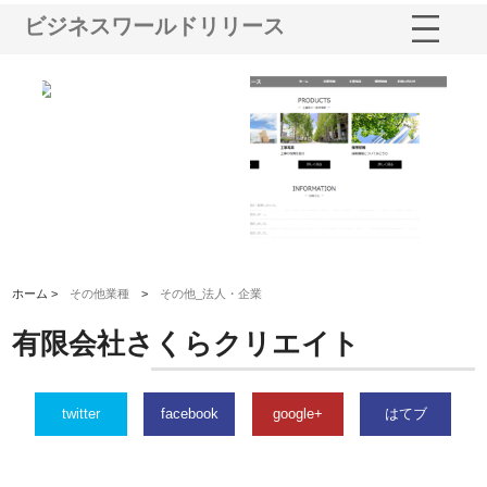
ビジネスワールドリリース
社ナツハラが建設と鋲螺
株式会社メタルエースの企業サ
株式会社ＣＳＡの
の暮らしを支える理由
イトが提供する充実した情報内
みを徹底解説
容とは
ホーム >
その他業種
>
その他_法人・企業
有限会社さくらクリエイト
twitter
facebook
google+
はてブ