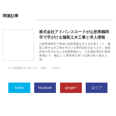
関連記事
株式会社アドバンスロードが山形県鶴岡
市で手がける舗装土木工事と求人情報
山形県鶴岡市で地域の道路基盤を支える企業として、舗
装工事や土木工事を手がける専門会社があります。地域
住民の生活を支える道路整備から、公共施設周辺の環境
整備まで、幅広い工事実績を持つ企業の取り組みと、
地…
[その他業種][その他_法人・企業]
0views
twitter
facebook
google+
はてブ