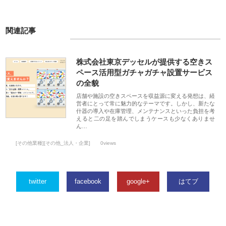
関連記事
株式会社東京デッセルが提供する空きス
ペース活用型ガチャガチャ設置サービス
の全貌
店舗や施設の空きスペースを収益源に変える発想は、経
営者にとって常に魅力的なテーマです。しかし、新たな
什器の導入や在庫管理、メンテナンスといった負担を考
えると二の足を踏んでしまうケースも少なくありませ
ん…
[その他業種][その他_法人・企業]
0views
twitter
facebook
google+
はてブ