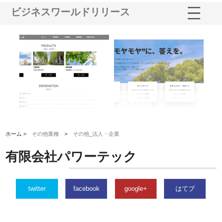
ビジネスワールドリリース
鋲螺
株式会社メタルエースの企業サ
株式会社ＣＳＡの事業内容と強
株
由
イトが提供する充実した情報内
みを徹底解説
装
容とは
ホーム >
その他業種
>
その他_法人・企業
有限会社パワーテック
twitter
facebook
google+
はてブ