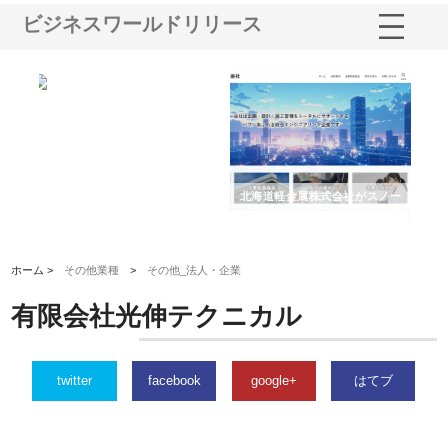
ビジネスワールドリリース
多摩
有限会社松幸商店が手がける織
北海道軽金属株式会社がスノー
株
工事
ネームと下げ札の製造技術
フライとテーパーブロックの専
る
用ページを新設
ス
ホーム >
その他業種
>
その他_法人・企業
有限会社光伸テクニカル
twitter
facebook
google+
はてブ