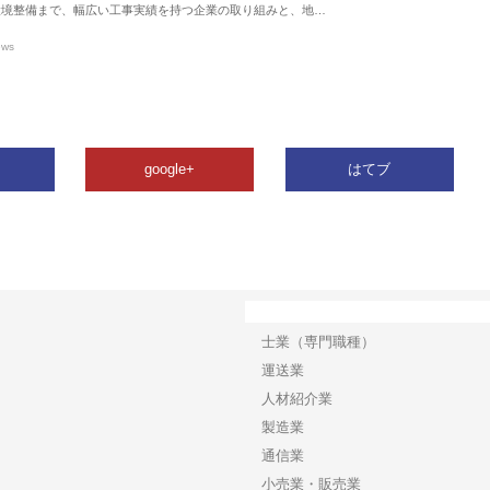
環境整備まで、幅広い工事実績を持つ企業の取り組みと、地…
ews
google+
はてブ
カテゴリー
士業（専門職種）
運送業
人材紹介業
製造業
通信業
小売業・販売業