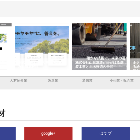
企業サ
株式会社ＣＳＡの事業内容と強
株式会社山形道路が手がける舗
ホク
情報内
みを徹底解説
装工事と土木技術の全容
る給
績と
人材紹介業
製造業
通信業
小売業・販売業
材
google+
はてブ