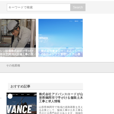
シン設備株式会社が手がけ
株式会社東京シー・エム・シー
株式会社アクアスペ
排水空調消火設備工事の実
のGISインフラ管理システム導
から陸上まで一貫施
強み
入メリット
由
その他業種
おすすめ記事
株式会社アドバンスロードが山
1
形県鶴岡市で手がける舗装土木
工事と求人情報
山形県鶴岡市で地域の道路基盤を支え
る企業として、舗装工事や土木工事を
手がける専門会社があります。地域住