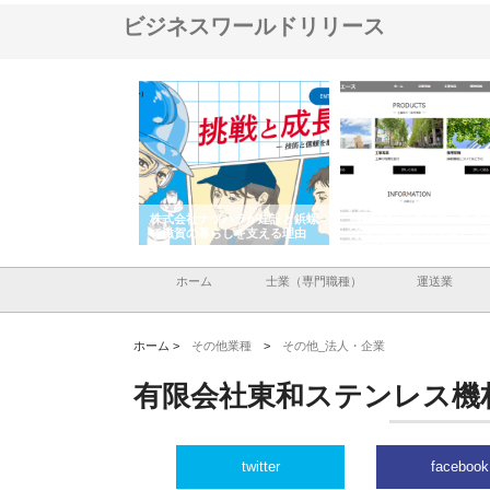
ビジネスワールドリリース
会社が知多半島と三河
株式会社ナツハラが建設と鋲螺
株式会社メタルエースの
で叶える理想の外構空
で滋賀の暮らしを支える理由
イトが提供する充実した
容とは
ホーム
士業（専門職種）
運送業
ホーム >
その他業種
>
その他_法人・企業
有限会社東和ステンレス機
twitter
facebook