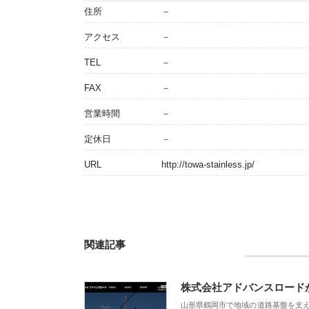
住所
－
アクセス
－
TEL
－
FAX
－
営業時間
－
定休日
－
URL
http://towa-stainless.jp/
関連記事
株式会社アドバンスロード
山形県鶴岡市で地域の道路基盤を支