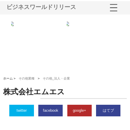
ビジネスワールドリリース
る舗
ホクシン設備株式会社が手がけ
株式会社東京シー・エム・シー
株
る給排水空調消火設備工事の実
のGISインフラ管理システム導
か
績と強み
入メリット
由
ホーム >
その他業種
>
その他_法人・企業
株式会社エムエス
twitter
facebook
google+
はてブ