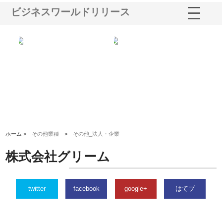
ビジネスワールドリリース
選ば
株式会社名神精工の最新ニュー
有限会社エム・ビルドが南多摩
有
ルの
スリリース一覧と注目トピック
で選ばれる道路舗装と土木工事
ネ
の実力
ホーム >
その他業種
>
その他_法人・企業
株式会社グリーム
twitter
facebook
google+
はてブ