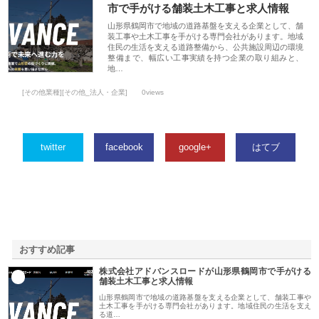
市で手がける舗装土木工事と求人情報
山形県鶴岡市で地域の道路基盤を支える企業として、舗
装工事や土木工事を手がける専門会社があります。地域
住民の生活を支える道路整備から、公共施設周辺の環境
整備まで、幅広い工事実績を持つ企業の取り組みと、
地…
[その他業種][その他_法人・企業]
0views
twitter
facebook
google+
はてブ
おすすめ記事
株式会社アドバンスロードが山形県鶴岡市で手がける
1
舗装土木工事と求人情報
山形県鶴岡市で地域の道路基盤を支える企業として、舗装工事や
土木工事を手がける専門会社があります。地域住民の生活を支え
る道…