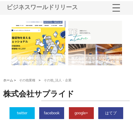
ビジネスワールドリリース
株式会社耕文社が品川で実現す
株式会社ナカモトがホテルや店
株式会社スプ
る販促物製作から配送までワン
舗の内装改修で選ばれ続ける理
れる理由とOE
ストップ対応
由
強み
ホーム >
その他業種
>
その他_法人・企業
株式会社サプライド
twitter
facebook
google+
はてブ