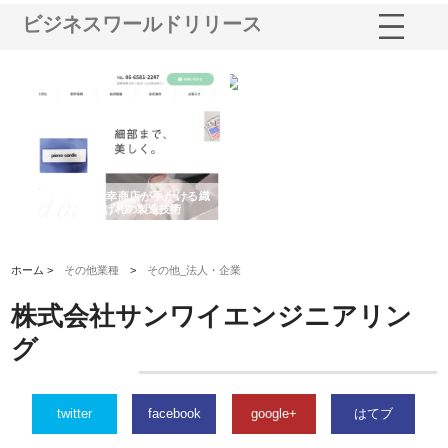
ビジネスワールドリリース
多摩
有限会社松幸商店が手がける織
北海道軽金属株式会社がスノー
株
工事
ネームと下げ札の製造技術
フライとテーパーブロックの専
る
用ページを新設
ス
ホーム >
その他業種
>
その他_法人・企業
株式会社サンワイエンジニアリン
グ
twitter
facebook
google+
はてブ