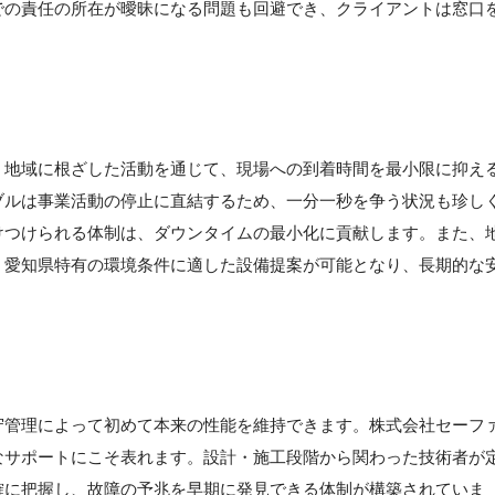
での責任の所在が曖昧になる問題も回避でき、クライアントは窓口
】
、地域に根ざした活動を通じて、現場への到着時間を最小限に抑え
ブルは事業活動の停止に直結するため、一分一秒を争う状況も珍し
けつけられる体制は、ダウンタイムの最小化に貢献します。また、
、愛知県特有の環境条件に適した設備提案が可能となり、長期的な
守管理によって初めて本来の性能を維持できます。株式会社セーフ
なサポートにこそ表れます。設計・施工段階から関わった技術者が
確に把握し、故障の予兆を早期に発見できる体制が構築されていま