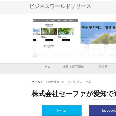
ビジネスワールドリリース
メタルエースの企業サ
株式会社ＣＳＡの事業内容と強
株式会社山形道路が手が
供する充実した情報内
みを徹底解説
装工事と土木技術の全容
ホーム
士業（専門職種）
運送業
ホーム >
その他業種
>
その他_法人・企業
株式会社セーファが愛知で
twitter
facebook