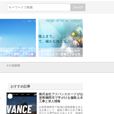
会社アクアスペースが水中
株式会社地盤調査事務所が選ば
株式会社名神精工の
陸上まで一貫施工できる理
れ続ける理由と建設コンサルの
スリリース一覧と注
強み
その他業種
おすすめ記事
株式会社アドバンスロードが山
1
形県鶴岡市で手がける舗装土木
工事と求人情報
山形県鶴岡市で地域の道路基盤を支え
る企業として、舗装工事や土木工事を
手がける専門会社があります。地域住