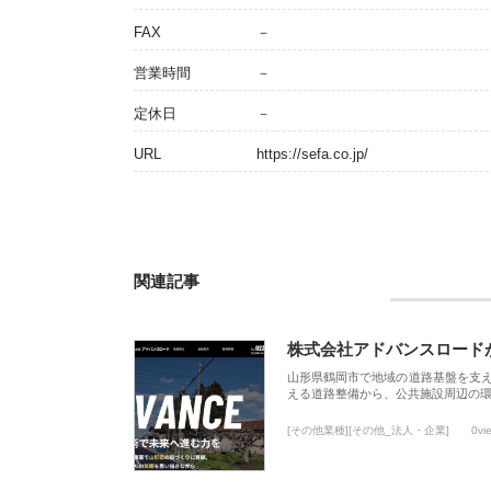
FAX
－
営業時間
－
定休日
－
URL
https://sefa.co.jp/
関連記事
株式会社アドバンスロード
山形県鶴岡市で地域の道路基盤を支
える道路整備から、公共施設周辺の
[その他業種][その他_法人・企業]
0vi