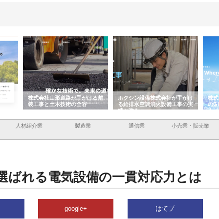
ける舗
ホクシン設備株式会社が手がけ
株式会社東京シー・エム・シー
株式
る給排水空調消火設備工事の実
のGISインフラ管理システム導
から
績と強み
入メリット
由
人材紹介業
製造業
通信業
小売業・販売業
選ばれる電気設備の一貫対応力とは
google+
はてブ