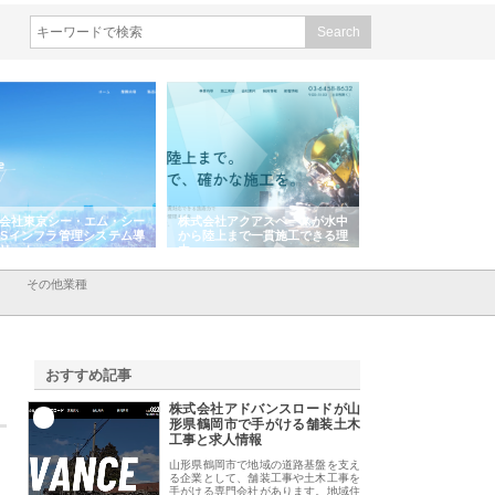
式会社アクアスペースが水中
株式会社地盤調査事務所が選ば
株式会社名神精工
ら陸上まで一貫施工できる理
れ続ける理由と建設コンサルの
スリリース一覧と
強み
その他業種
おすすめ記事
株式会社アドバンスロードが山
1
形県鶴岡市で手がける舗装土木
工事と求人情報
山形県鶴岡市で地域の道路基盤を支え
る企業として、舗装工事や土木工事を
手がける専門会社があります。地域住