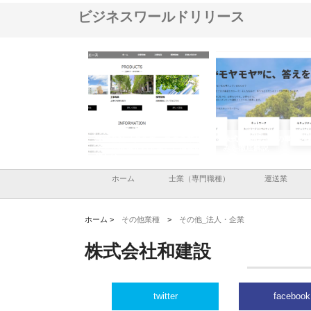
ビジネスワールドリリース
社メタルエースの企業サ
株式会社ＣＳＡの事業内容と強
株式会社山形道路が手
提供する充実した情報内
みを徹底解説
装工事と土木技術の全
ホーム
士業（専門職種）
運送業
ホーム >
その他業種
>
その他_法人・企業
株式会社和建設
twitter
facebook