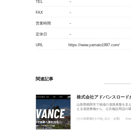
TEL
－
FAX
－
営業時間
－
定休日
－
URL
https://www.yamato1997.com/
関連記事
株式会社アドバンスロード
山形県鶴岡市で地域の道路基盤を支
える道路整備から、公共施設周辺の
[その他業種][その他_法人・企業]
0vi