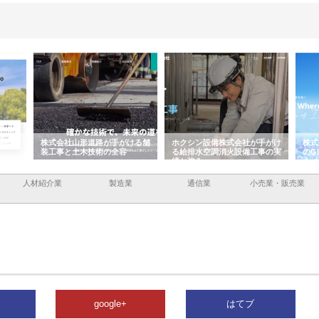
がける舗
ホクシン設備株式会社が手がけ
株式会社東京シー・エム・シー
株
容
る給排水空調消火設備工事の実
のGISインフラ管理システム導
か
績と強み
入メリット
由
人材紹介業
製造業
通信業
小売業・販売業
google+
はてブ