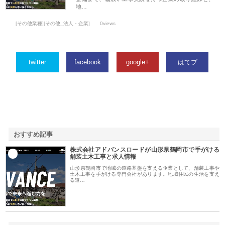
地…
[その他業種][その他_法人・企業]
0views
twitter
facebook
google+
はてブ
おすすめ記事
株式会社アドバンスロードが山形県鶴岡市で手がける
1
舗装土木工事と求人情報
山形県鶴岡市で地域の道路基盤を支える企業として、舗装工事や
土木工事を手がける専門会社があります。地域住民の生活を支え
る道…