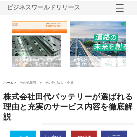
ビジネスワールドリリース
選ば
株式会社名神精工の最新ニュー
有限会社エム・ビルドが南多摩
有
ルの
スリリース一覧と注目トピック
で選ばれる道路舗装と土木工事
ネ
の実力
ホーム >
その他業種
>
その他_法人・企業
株式会社田代バッテリーが選ばれる
理由と充実のサービス内容を徹底解
説
twitter
facebook
google+
はてブ