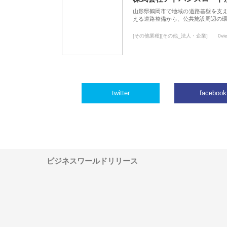
山形県鶴岡市で地域の道路基盤を支
える道路整備から、公共施設周辺の
[その他業種][その他_法人・企業]
0vi
twitter
facebook
ビジネスワールドリリース