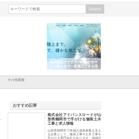
会社東京シー・エム・シー
株式会社アクアスペースが水中
株式会社地盤調査事
ISインフラ管理システム導
から陸上まで一貫施工できる理
れ続ける理由と建設
リット
由
強み
その他業種
おすすめ記事
株式会社アドバンスロードが山
1
形県鶴岡市で手がける舗装土木
工事と求人情報
山形県鶴岡市で地域の道路基盤を支え
る企業として、舗装工事や土木工事を
手がける専門会社があります。地域住