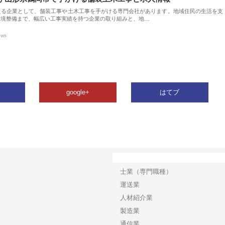
える企業として、舗装工事や土木工事を手がける専門会社があります。地域住民の生活を支
環境整備まで、幅広い工事実績を持つ企業の取り組みと、地…
ews
google+
はてブ
カテゴリー
士業（専門職種）
運送業
人材紹介業
製造業
通信業