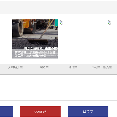
容と強
株式会社山形道路が手がける舗
ホクシン設備株式会社が手がけ
株式
装工事と土木技術の全容
る給排水空調消火設備工事の実
のG
績と強み
入メ
人材紹介業
製造業
通信業
小売業・販売業
google+
はてブ