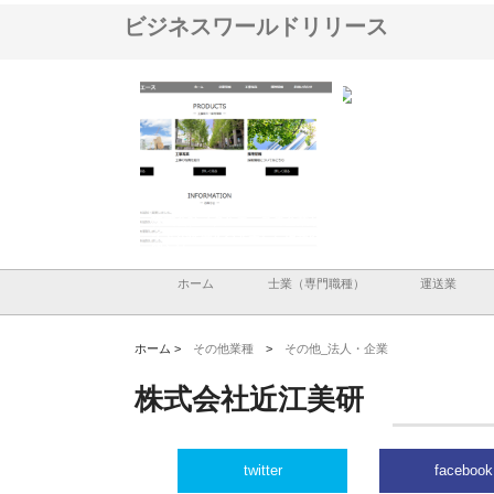
ビジネスワールドリリース
ナツハラが建設と鋲螺
株式会社メタルエースの企業サ
株式会社ＣＳＡの事業内
暮らしを支える理由
イトが提供する充実した情報内
みを徹底解説
容とは
ホーム
士業（専門職種）
運送業
ホーム >
その他業種
>
その他_法人・企業
株式会社近江美研
twitter
facebook