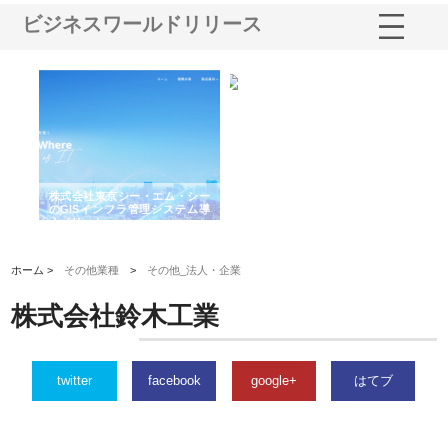
ビジネスワールドリリース
がけ
株式会社東京シー・エム・シー
株式会社アクアスペースが水中
株
の実
のGISインフラ管理システム導
から陸上まで一貫施工できる理
れ
入メリット
由
強
ホーム >
その他業種
>
その他_法人・企業
株式会社鈴木工業
twitter
facebook
google+
はてブ