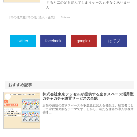
えると二の足を踏んでしまうケースも少なくありませ
ん…
[その他業種][その他_法人・企業]
0views
twitter
facebook
google+
はてブ
おすすめ記事
株式会社東京デッセルが提供する空きスペース活用型
1
ガチャガチャ設置サービスの全貌
店舗や施設の空きスペースを収益源に変える発想は、経営者にと
って常に魅力的なテーマです。しかし、新たな什器の導入や在庫
管理…