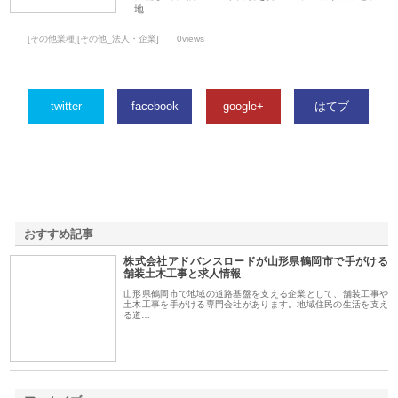
地…
[その他業種][その他_法人・企業]
0views
twitter
facebook
google+
はてブ
おすすめ記事
株式会社アドバンスロードが山形県鶴岡市で手がける
1
舗装土木工事と求人情報
山形県鶴岡市で地域の道路基盤を支える企業として、舗装工事や
土木工事を手がける専門会社があります。地域住民の生活を支え
る道…