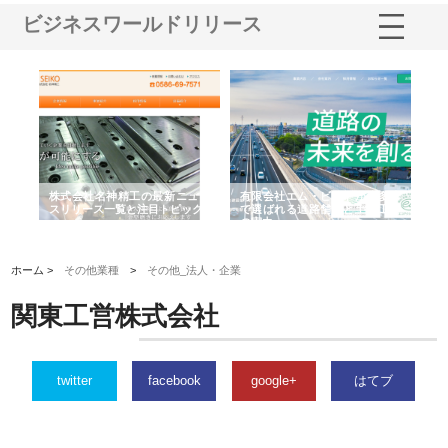
ビジネスワールドリリース
選ば
株式会社名神精工の最新ニュー
有限会社エム・ビルドが南多摩
有
ルの
スリリース一覧と注目トピック
で選ばれる道路舗装と土木工事
ネ
の実力
ホーム >
その他業種
>
その他_法人・企業
関東工営株式会社
twitter
facebook
google+
はてブ