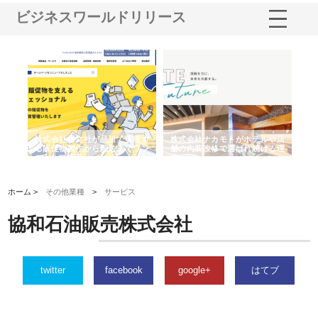
ビジネスワールドリリース
ノー
株式会社耕文社が品川で実現す
株式会社ナカモトがホテルや店
株
の専
る販促物製作から配送までワン
舗の内装改修で選ばれ続ける理
れ
ストップ対応
由
強
ホーム >
その他業種
>
サービス
協和石油販売株式会社
twitter
facebook
google+
はてブ