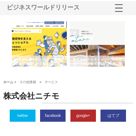
ビジネスワールドリリース
ノー
株式会社耕文社が品川で実現す
株式会社ナカモトがホテルや店
株
の専
る販促物製作から配送までワン
舗の内装改修で選ばれ続ける理
れ
ストップ対応
由
強
ホーム >
その他業種
>
サービス
株式会社ニチモ
twitter
facebook
google+
はてブ