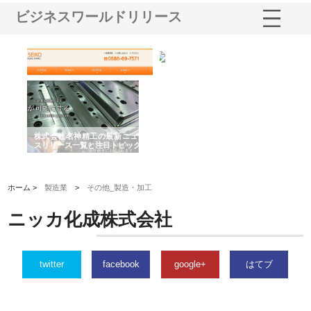
ビジネスワールドリリース
選ば
株式会社名神精工の最新ニュー
有限会社エム・ビルドが南多摩
有
ルの
スリリース一覧と注目トピック
で選ばれる道路舗装と土木工事
ネ
の実力
ホーム >
製造業
>
その他_製造・加工
ニッカ化成株式会社
twitter
facebook
google+
はてブ