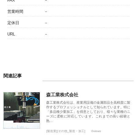
FAX
－
営業時間
－
定休日
－
URL
－
関連記事
森工業株式会社
森工業株式会社は、産業用設備の金属部品を高精度に製
作するプロフェッショナルとして知られています。特に
「多品種少量加工」を得意としており、様々な業種のニ
ーズに柔軟に対応しています。これまでの長い経験と
熟…
[製造業][その他_製造・加工]
0views