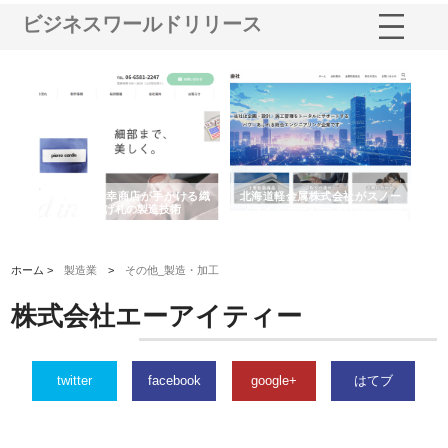
ビジネスワールドリリース
多摩
有限会社松幸商店が手がける織
北海道軽金属株式会社がスノー
株
工事
ネームと下げ札の製造技術
フライとテーパーブロックの専
る
用ページを新設
ス
ホーム >
製造業
>
その他_製造・加工
株式会社エーアイティー
twitter
facebook
google+
はてブ