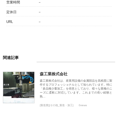
営業時間
－
定休日
－
URL
－
関連記事
森工業株式会社
森工業株式会社は、産業用設備の金属部品を高精度に製
作するプロフェッショナルとして知られています。特に
「多品種少量加工」を得意としており、様々な業種のニ
ーズに柔軟に対応しています。これまでの長い経験と
熟…
[製造業][その他_製造・加工]
0views