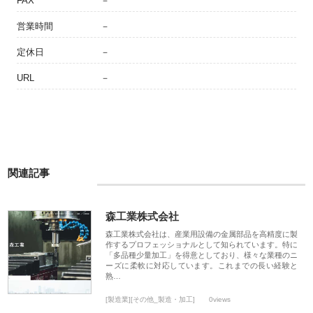
FAX
－
営業時間
－
定休日
－
URL
－
関連記事
森工業株式会社
森工業株式会社は、産業用設備の金属部品を高精度に製
作するプロフェッショナルとして知られています。特に
「多品種少量加工」を得意としており、様々な業種のニ
ーズに柔軟に対応しています。これまでの長い経験と
熟…
[製造業][その他_製造・加工]
0views