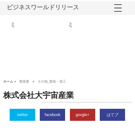
ビジネスワールドリリース
ノー
株式会社耕文社が品川で実現す
株式会社ナカモトがホテルや店
株
の専
る販促物製作から配送までワン
舗の内装改修で選ばれ続ける理
れ
ストップ対応
由
強
ホーム >
製造業
>
その他_製造・加工
株式会社大宇宙産業
twitter
facebook
google+
はてブ