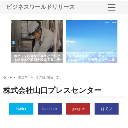
ビジネスワールドリリース
る舗
ホクシン設備株式会社が手がけ
株式会社東京シー・エム・シー
株
る給排水空調消火設備工事の実
のGISインフラ管理システム導
か
績と強み
入メリット
由
ホーム >
製造業
>
その他_製造・加工
株式会社山口プレスセンター
twitter
facebook
google+
はてブ