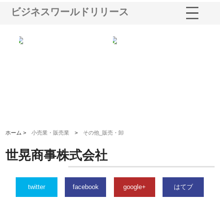
ビジネスワールドリリース
選ば
株式会社名神精工の最新ニュー
有限会社エム・ビルドが南多摩
有
ルの
スリリース一覧と注目トピック
で選ばれる道路舗装と土木工事
ネ
の実力
ホーム >
小売業・販売業
>
その他_販売・卸
世晃商事株式会社
twitter
facebook
google+
はてブ