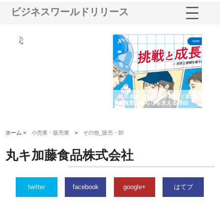
ビジネスワールドリリース
ショ
庭楽株式会社が知多半島と三河
株式会社ナツハラが建設と鋲螺
株
る資
と名古屋で叶える理想の外構空
で滋賀の暮らしを支える理由
イ
間
容
ホーム >
小売業・販売業
>
その他_販売・卸
丸キ加藤食品株式会社
twitter
facebook
google+
はてブ