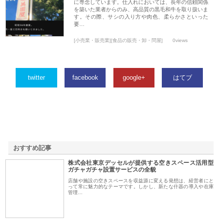
に専念しています。仕入れにおいては、長年の信頼関係
を築いた業者からのみ、高品質の黒毛和牛を取り扱いま
す。その際、サシの入り方や肉色、柔らかさといった
要…
[小売業・販売業][食品の販売・卸・問屋]
0views
twitter
facebook
google+
はてブ
おすすめ記事
株式会社東京デッセルが提供する空きスペース活用型
1
ガチャガチャ設置サービスの全貌
店舗や施設の空きスペースを収益源に変える発想は、経営者にと
って常に魅力的なテーマです。しかし、新たな什器の導入や在庫
管理…