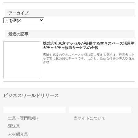
アーカイブ
最近の記事
株式会社東京デッセルが提供する空きスペース活用型
ガチャガチャ設置サービスの全貌
店舗や施設の空きスペースを収益源に変える発想は、経営者にと
って常に魅力的なテーマです。しかし、新たな什器の導入や在庫
管理…
ビジネスワールドリリース
カテゴリー
サイト情報
士業（専門職種）
当サイトについて
運送業
人材紹介業