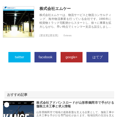
株式会社エムケー
株式会社エムケーは、物流サービスと物流コンサルティ
ング、海外物流事業を行っている会社です。1995年に
軽貨物トラック宅配便からスタートし、徐々に事業を拡
大しながら、早い時点でミャンマー支店も設立しまし…
[運送業][運送業]
0views
twitter
facebook
google+
はてブ
おすすめ記事
株式会社アドバンスロードが山形県鶴岡市で手がける
1
舗装土木工事と求人情報
山形県鶴岡市で地域の道路基盤を支える企業として、舗装工事や
土木工事を手がける専門会社があります。地域住民の生活を支え