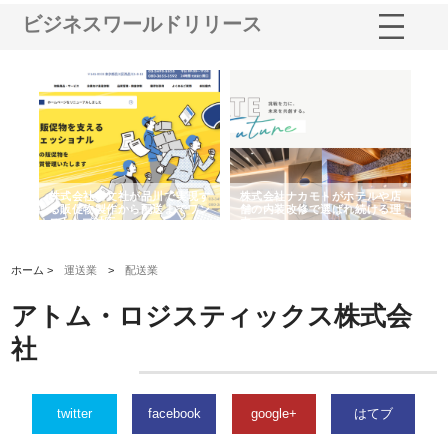
ビジネスワールドリリース
ノー
株式会社耕文社が品川で実現す
株式会社ナカモトがホテルや店
株
の専
る販促物製作から配送までワン
舗の内装改修で選ばれ続ける理
れ
ストップ対応
由
強
ホーム >
運送業
>
配送業
アトム・ロジスティックス株式会
社
twitter
facebook
google+
はてブ