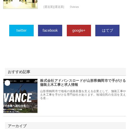
[運送業][運送業]
0views
twitter
facebook
google+
はてブ
おすすめ記事
株式会社アドバンスロードが山形県鶴岡市で手がける
1
舗装土木工事と求人情報
山形県鶴岡市で地域の道路基盤を支える企業として、舗装工事や
土木工事を手がける専門会社があります。地域住民の生活を支え
る道…
アーカイブ