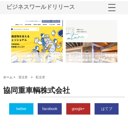
ビジネスワールドリリース
ノー
株式会社耕文社が品川で実現す
株式会社ナカモトがホテルや店
株
の専
る販促物製作から配送までワン
舗の内装改修で選ばれ続ける理
れ
ストップ対応
由
強
ホーム >
運送業
>
配送業
協同重車輌株式会社
twitter
facebook
google+
はてブ