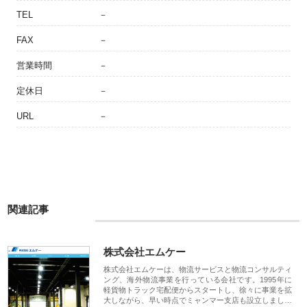
TEL
－
FAX
－
営業時間
－
定休日
－
URL
－
関連記事
株式会社エムケー
株式会社エムケーは、物流サービスと物流コンサルティ
ング、海外物流事業を行っている会社です。1995年に
軽貨物トラック宅配便からスタートし、徐々に事業を拡
大しながら、早い時点でミャンマー支店も設立しまし…