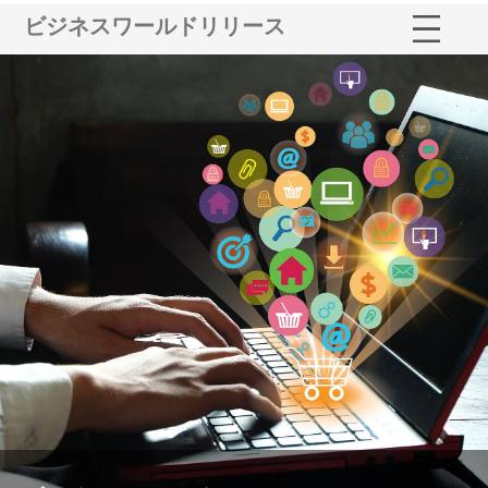
ビジネスワールドリリース